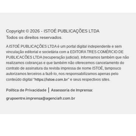
Copyright © 2026 - ISTOÉ PUBLICAÇÕES LTDA
Todos os direitos reservados.
A ISTOÉ PUBLICAÇÕES LTDA é um portal digital independente e sem
vinculação editorial e societária com a EDITORA TRES COMÉRCIO DE
PUBLICACÕES LTDA (recuperação judicial). Informamos também que não
realizamos cobranças e que também não oferecemos cancelamento do
contrato de assinatura da revista impressa de nome ISTOÉ, tampouco
autorizamos terceiros a fazê-lo, nos responsabilizamos apenas pelo
https://istoe.com.br
conteúdo digital “
” e seus respectivos sites.
|
Política de Privacidade
Assessoria de Imprensa:
grupoentre.imprensa@agenciafr.com.br