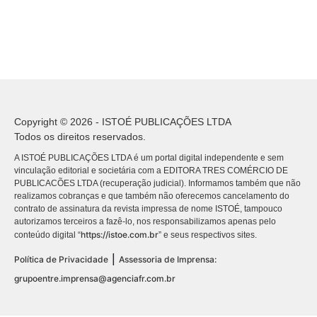
Copyright © 2026 - ISTOÉ PUBLICAÇÕES LTDA
Todos os direitos reservados.
A ISTOÉ PUBLICAÇÕES LTDA é um portal digital independente e sem
vinculação editorial e societária com a EDITORA TRES COMÉRCIO DE
PUBLICACÕES LTDA (recuperação judicial). Informamos também que não
realizamos cobranças e que também não oferecemos cancelamento do
contrato de assinatura da revista impressa de nome ISTOÉ, tampouco
autorizamos terceiros a fazê-lo, nos responsabilizamos apenas pelo
https://istoe.com.br
conteúdo digital “
” e seus respectivos sites.
|
Política de Privacidade
Assessoria de Imprensa:
grupoentre.imprensa@agenciafr.com.br