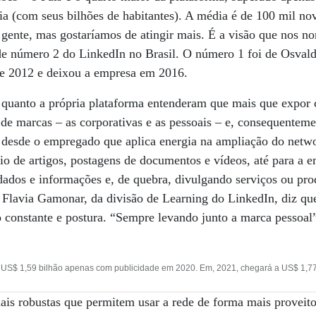
ia (com seus bilhões de habitantes). A média é de 100 mil nov
ente, mas gostaríamos de atingir mais. É a visão que nos nor
de número 2 do LinkedIn no Brasil. O número 1 foi de Osvald
 de 2012 e deixou a empresa em 2016.
 quanto a própria plataforma entenderam que mais que expor 
de marcas – as corporativas e as pessoais – e, consequentem
le desde o empregado que aplica energia na ampliação do netw
io de artigos, postagens de documentos e vídeos, até para a 
dados e informações e, de quebra, divulgando serviços ou pr
o. Flavia Gamonar, da divisão de Learning do LinkedIn, diz que
constante e postura. “Sempre levando junto a marca pessoal”
á US$ 1,59 bilhão apenas com publicidade em 2020. Em, 2021, chegará a US$ 1,77
is robustas que permitem usar a rede de forma mais proveito