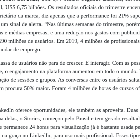
ral, US$ 6,75 bilhões. Os resultados oficiais do trimestre en
prietário da marca, diz apenas que a performance foi 21% sup
um sinal de alerta. “Nas últimas semanas do trimestre, porém
s e médias empresas, e uma redução nos gastos com publicid
 690 milhões de usuários. Em 2019, 4 milhões de profissionai
mudar de emprego.
ssa de usuários não para de crescer. E interagir. Com as pes
ce, o engajamento na plataforma aumentou em todo o mundo.
ção de sessões e grupos. As conversas entre os usuários sal
am procura 50% maior. Foram 4 milhões de horas de cursos of
edIn oferece oportunidades, ele também as aproveita. Duas
 delas, o Stories, começou pelo Brasil e tem gerado resultad
 permanece 24 horas para visualização já é bastante usada pe
 na graça no LinkedIn, para uso mais profissional. Esses tip