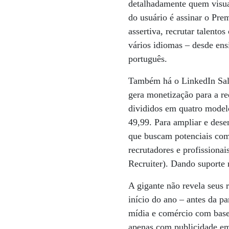
detalhadamente quem visual
do usuário é assinar o Pre
assertiva, recrutar talent
vários idiomas – desde ens
português.
Também há o LinkedIn Sale
gera monetização para a re
divididos em quatro model
49,99. Para ampliar e dese
que buscam potenciais com
recrutadores e profissiona
Recruiter). Dando suporte n
A gigante não revela seus 
início do ano – antes da p
mídia e comércio com base
apenas com publicidade em