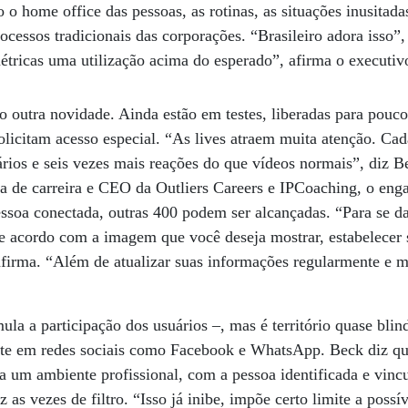
 o home office das pessoas, as rotinas, as situações inusitada
ocessos tradicionais das corporações. “Brasileiro adora isso”
tricas uma utilização acima do esperado”, afirma o executiv
o outra novidade. Ainda estão em testes, liberadas para pouco
licitam acesso especial. “As lives atraem muita atenção. Ca
rios e seis vezes mais reações do que vídeos normais”, diz 
a de carreira e CEO da Outliers Careers e IPCoaching, o enga
essoa conectada, outras 400 podem ser alcançadas. “Para se d
de acordo com a imagem que você deseja mostrar, estabelecer 
 afirma. “Além de atualizar suas informações regularmente e m
la a participação dos usuários –, mas é território quase bli
ente em redes sociais como Facebook e WhatsApp. Beck diz qu
 a um ambiente profissional, com a pessoa identificada e vin
 as vezes de filtro. “Isso já inibe, impõe certo limite a possív