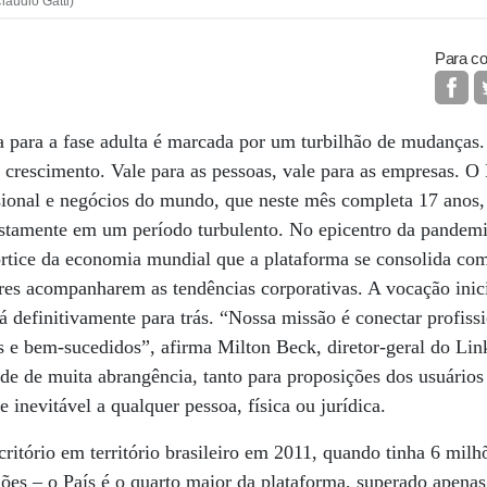
Claudio Gatti)
Para co
a para a fase adulta é marcada por um turbilhão de mudanças.
 crescimento. Vale para as pessoas, vale para as empresas. O
ssional e negócios do mundo, que neste mês completa 17 anos, 
stamente em um período turbulento. No epicentro da pandemi
rtice da economia mundial que a plataforma se consolida com
res acompanharem as tendências corporativas. A vocação inic
á definitivamente para trás. “Nossa missão é conectar profis
s e bem-sucedidos”, afirma Milton Beck, diretor-geral do Link
de de muita abrangência, tanto para proposições dos usuários
e inevitável a qualquer pessoa, física ou jurídica.
ritório em território brasileiro em 2011, quando tinha 6 milh
ões – o País é o quarto maior da plataforma, superado apena