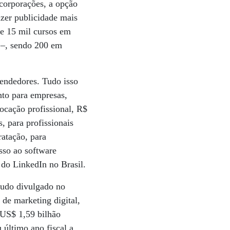
 corporações, a opção
azer publicidade mais
ce 15 mil cursos em
l –, sendo 200 em
endedores. Tudo isso
nto para empresas,
ocação profissional, R$
, para profissionais
atação, para
sso ao software
o do LinkedIn no Brasil.
studo divulgado no
 de marketing digital,
 US$ 1,59 bilhão
último ano fiscal a