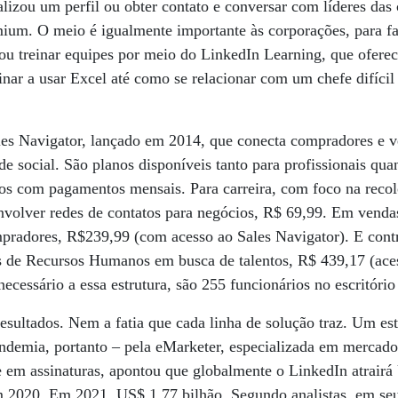
izou um perfil ou obter contato e conversar com líderes das
mium. O meio é igualmente importante às corporações, para f
os ou treinar equipes por meio do LinkedIn Learning, que ofere
inar a usar Excel até como se relacionar com um chefe difíci
s Navigator, lançado em 2014, que conecta compradores e v
de social. São planos disponíveis tanto para profissionais qua
os com pagamentos mensais. Para carreira, com foco na recol
nvolver redes de contatos para negócios, R$ 69,99. Em vendas
pradores, R$239,99 (com acesso ao Sales Navigator). E contr
is de Recursos Humanos em busca de talentos, R$ 439,17 (ace
ecessário a essa estrutura, são 255 funcionários no escritóri
resultados. Nem a fatia que cada linha de solução traz. Um e
andemia, portanto – pela eMarketer, especializada em mercado
 em assinaturas, apontou que globalmente o LinkedIn atrairá
 2020. Em 2021, US$ 1,77 bilhão. Segundo analistas, em seu 