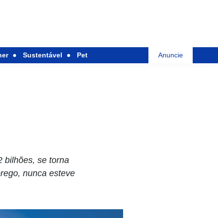
her
Sustentável
Pet
Anuncie
 bilhões, se torna
rego, nunca esteve