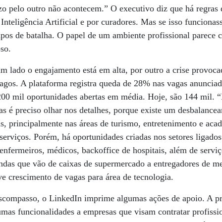
zo pelo outro não acontecem.” O executivo diz que há regras d
Inteligência Artificial e por curadores. Mas se isso funcionas
pos de batalha. O papel de um ambiente profissional parece c
so.
m lado o engajamento está em alta, por outro a crise provoc
ragos. A plataforma registra queda de 28% nas vagas anuncia
00 mil oportunidades abertas em média. Hoje, são 144 mil. 
 é preciso olhar nos detalhes, porque existe um desbalancea
s, principalmente nas áreas de turismo, entretenimento e aca
serviços. Porém, há oportunidades criadas nos setores ligados
nfermeiros, médicos, backoffice de hospitais, além de servi
das que vão de caixas de supermercado a entregadores de mer
e crescimento de vagas para área de tecnologia.
scompasso, o LinkedIn imprime algumas ações de apoio. A pri
umas funcionalidades a empresas que visam contratar profissio