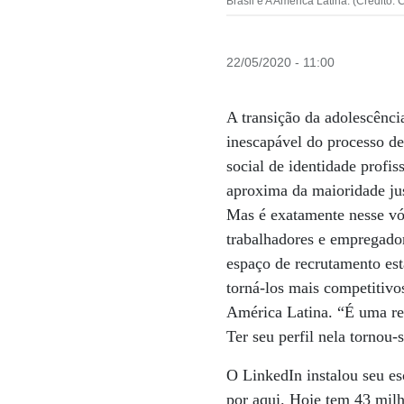
Brasil e A América Latina. (Crédito: 
22/05/2020 - 11:00
A transição da adolescênci
inescapável do processo de
social de identidade profi
aproxima da maioridade ju
Mas é exatamente nesse vó
trabalhadores e empregado
espaço de recrutamento est
torná-los mais competitivo
América Latina. “É uma re
Ter seu perfil nela tornou-s
O LinkedIn instalou seu esc
por aqui. Hoje tem 43 milh