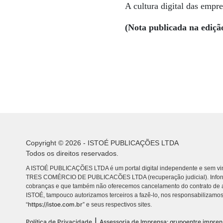
A cultura digital das empre
(Nota publicada na ediçã
Copyright © 2026 - ISTOÉ PUBLICAÇÕES LTDA
Todos os direitos reservados.
A ISTOÉ PUBLICAÇÕES LTDA é um portal digital independente e sem vin
TRES COMÉRCIO DE PUBLICACÕES LTDA (recuperação judicial). Info
cobranças e que também não oferecemos cancelamento do contrato de a
ISTOÉ, tampouco autorizamos terceiros a fazê-lo, nos responsabilizamos
https://istoe.com.br
“
” e seus respectivos sites.
|
Política de Privacidade
Assessoria de Imprensa: grupoentre.impre