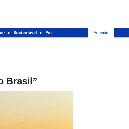
her
Sustentável
Pet
Anuncie
o Brasil”