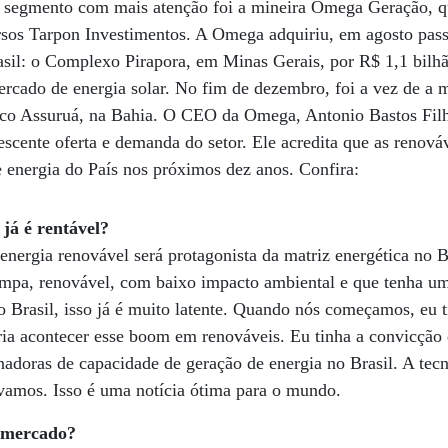
o segmento com mais atenção foi a mineira Omega Geração, q
cursos Tarpon Investimentos. A Omega adquiriu, em agosto pa
rasil: o Complexo Pirapora, em Minas Gerais, por R$ 1,1 bilh
rcado de energia solar. No fim de dezembro, foi a vez de a 
ico Assuruá, na Bahia. O CEO da Omega, Antonio Bastos Fi
scente oferta e demanda do setor. Ele acredita que as renová
 energia do País nos próximos dez anos. Confira:
já é rentável?
nergia renovável será protagonista da matriz energética no B
impa, renovável, com baixo impacto ambiental e que tenha um
o Brasil, isso já é muito latente. Quando nós começamos, eu 
ria acontecer esse boom em renováveis. Eu tinha a convicção
onadoras de capacidade de geração de energia no Brasil. A te
vamos. Isso é uma notícia ótima para o mundo.
o mercado?