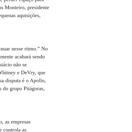
os Monteiro, presidente
equenas aquisições,
tinuar nesse ritmo.” No
lmente acabará sendo
stácio não se
 Whitney e DeVry, que
sa disputa é o Apollo,
s do grupo Pitágoras,
o, as empresas
e controla as