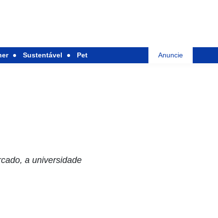
her
Sustentável
Pet
Anuncie
cado, a universidade