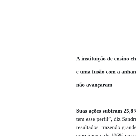
A instituição de ensino 
e uma fusão
com a anhan
não avançaram
Suas ações subiram 25,8
tem esse perfil”, diz Sandr
resultados, trazendo grand
crescimento de 106% em c