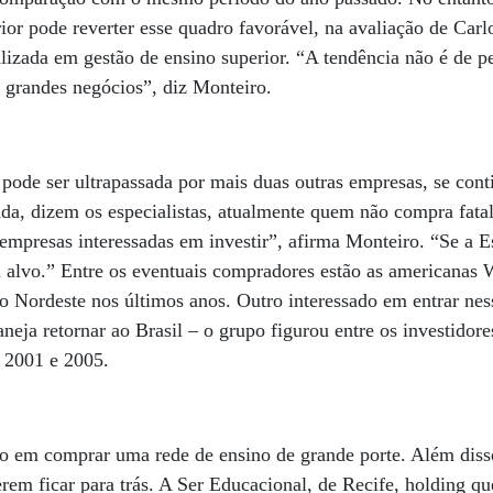
rior pode reverter esse quadro favorável, na avaliação de Carl
lizada em gestão de ensino superior. “A tendência não é de p
e grandes negócios”, diz Monteiro.
e pode ser ultrapassada por mais duas outras empresas, se con
da, dizem os especialistas, atualmente quem não compra fata
mpresas interessadas em investir”, afirma Monteiro. “Se a E
 alvo.” Entre os eventuais compradores estão as americanas
o Nordeste nos últimos anos. Outro interessado em entrar nes
eja retornar ao Brasil – o grupo figurou entre os investidore
e 2001 e 2005.
do em comprar uma rede de ensino de grande porte. Além diss
rem ficar para trás. A Ser Educacional, de Recife, holding qu