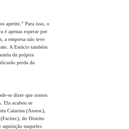
 apetite.” Para isso, o
a é apenas esperar por
s, a empresa não teve
eate. A Estácio também
utela da própria
plicarão perda da
Pode-se dizer que somos
s. Ela acabou se
ta Catarina (Assesc),
(Facitec), do Distrito
 aquisição naqueles