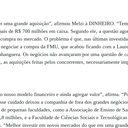
er uma grande aquisição”, afirmou Melzi à DINHEIRO. “Temos
ais de R$ 700 milhões em caixa. Segundo ele, a questão agor
compra no mercado. O problema é que, nas últimas investida
 negociar a compra da FMU, que acabou ficando com a Laur
Anhanguera. Os negócios não avançaram por uma questão de ca
as aquisições feitas pelos concorrentes, necessariamente im
o nosso modelo financeiro e ainda agregar valor”, afirma. “
esse cuidado deixou a companhia de fora dos grandes negócio
de pequenas faculdades, como a Associação de Ensino de San
,8 milhões, e a Faculdade de Ciências Sociais e Tecnológicas 
s. “Melhor investir em novos mercados do que em uma grande