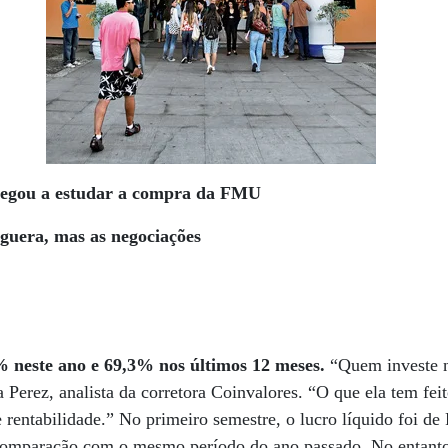
chegou a estudar a compra da FMU
guera, mas as negociações
% neste ano e 69,3% nos últimos 12 meses.
“Quem investe n
a Perez, analista da corretora Coinvalores. “O que ela tem fei
e rentabilidade.” No primeiro semestre, o lucro líquido foi d
omparação com o mesmo período do ano passado. No entanto,