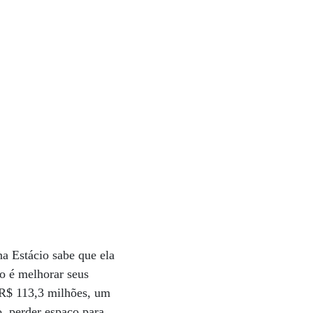
a Estácio sabe que ela
to é melhorar seus
e R$ 113,3 milhões, um
 perder espaço para