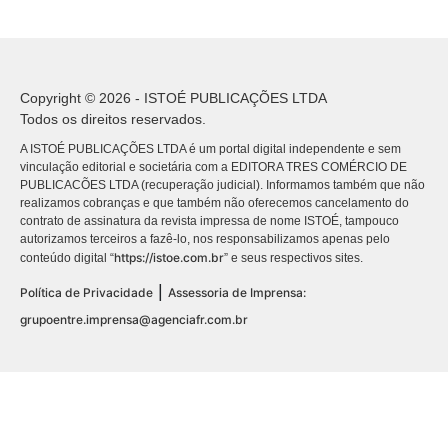
Copyright © 2026 - ISTOÉ PUBLICAÇÕES LTDA
Todos os direitos reservados.
A ISTOÉ PUBLICAÇÕES LTDA é um portal digital independente e sem
vinculação editorial e societária com a EDITORA TRES COMÉRCIO DE
PUBLICACÕES LTDA (recuperação judicial). Informamos também que não
realizamos cobranças e que também não oferecemos cancelamento do
contrato de assinatura da revista impressa de nome ISTOÉ, tampouco
autorizamos terceiros a fazê-lo, nos responsabilizamos apenas pelo
https://istoe.com.br
conteúdo digital “
” e seus respectivos sites.
|
Política de Privacidade
Assessoria de Imprensa:
grupoentre.imprensa@agenciafr.com.br