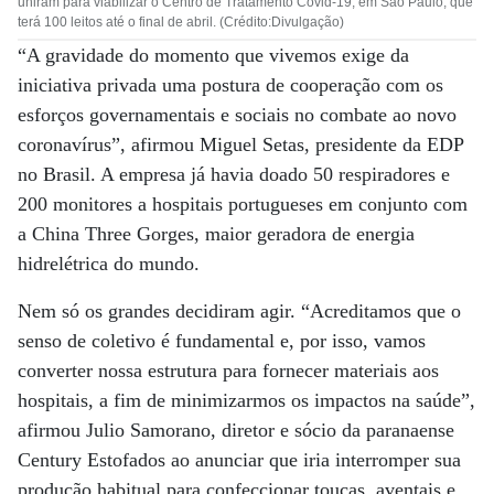
uniram para viabilizar o Centro de Tratamento Covid-19, em São Paulo, que
terá 100 leitos até o final de abril. (Crédito:Divulgação)
“A gravidade do momento que vivemos exige da
iniciativa privada uma postura de cooperação com os
esforços governamentais e sociais no combate ao novo
coronavírus”, afirmou Miguel Setas, presidente da EDP
no Brasil. A empresa já havia doado 50 respiradores e
200 monitores a hospitais portugueses em conjunto com
a China Three Gorges, maior geradora de energia
hidrelétrica do mundo.
Nem só os grandes decidiram agir. “Acreditamos que o
senso de coletivo é fundamental e, por isso, vamos
converter nossa estrutura para fornecer materiais aos
hospitais, a fim de minimizarmos os impactos na saúde”,
afirmou Julio Samorano, diretor e sócio da paranaense
Century Estofados ao anunciar que iria interromper sua
produção habitual para confeccionar toucas, aventais e