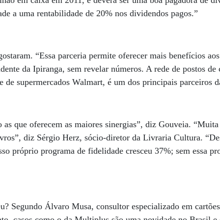
ilhão em caixa em 2011, e deverá ser uma boa pagadora de d
ade a uma rentabilidade de 20% nos dividendos pagos.”
gostaram. “Essa parceria permite oferecer mais benefícios aos
ndente da Ipiranga, sem revelar números. A rede de postos de
e de supermercados Walmart, é um dos principais parceiros d
 as que oferecem as maiores sinergias”, diz Gouveia. “Muita
ivros”, diz Sérgio Herz, sócio-diretor da Livraria Cultura. “
sso próprio programa de fidelidade cresceu 37%; sem essa p
.
? Segundo Álvaro Musa, consultor especializado em cartões 
to, casos como o da Multiplus são uma novidade no Brasil e s