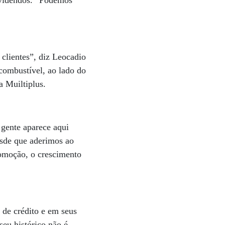
ividendos. “Podemos
 clientes”, diz Leocadio
 combustível, ao lado do
a Muiltiplus.
 gente aparece aqui
Desde que aderimos ao
romoção, o crescimento
de crédito e em seus
eu histórico não é