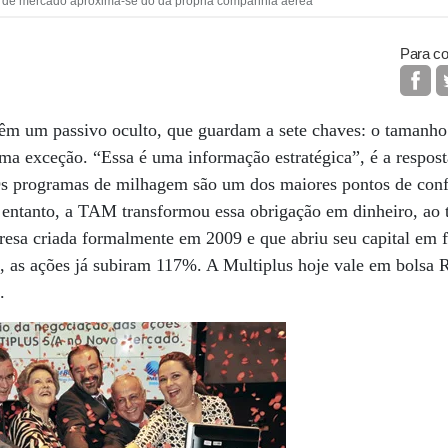
or de mercado aproxima-se do da própria companhia aérea
Para co
têm um passivo oculto, que guardam a sete chaves: o tamanho
 exceção. “Essa é uma informação estratégica”, é a respos
Os programas de milhagem são um dos maiores pontos de confl
 entanto, a TAM transformou essa obrigação em dinheiro, ao t
esa criada formalmente em 2009 e que abriu seu capital em f
l, as ações já subiram 117%. A Multiplus hoje vale em bolsa R
M.