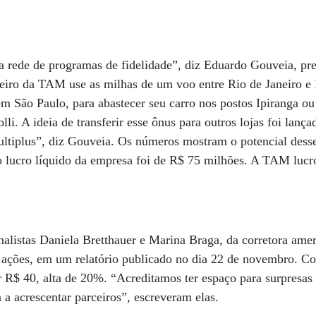
 rede de programas de fidelidade”, diz Eduardo Gouveia, pre
eiro da TAM use as milhas de um voo entre Rio de Janeiro e 
 em São Paulo, para abastecer seu carro nos postos Ipiranga o
olli. A ideia de transferir esse ônus para outros lojas foi lanç
Multiplus”, diz Gouveia. Os números mostram o potencial des
o lucro líquido da empresa foi de R$ 75 milhões. A TAM luc
alistas Daniela Bretthauer e Marina Braga, da corretora ame
ções, em um relatório publicado no dia 22 de novembro. Co
r R$ 40, alta de 20%. “Acreditamos ter espaço para surpresas a
a a acrescentar parceiros”, escreveram elas.