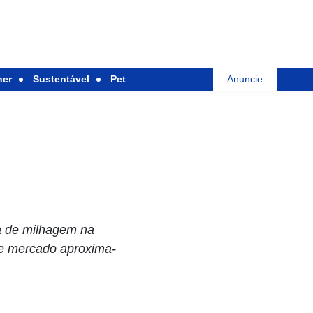
her
Sustentável
Pet
Anuncie
a de milhagem na
de mercado aproxima-