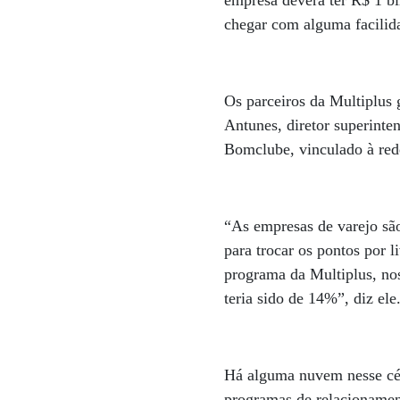
empresa deverá ter R$ 1 b
chegar com alguma facilid
Os parceiros da Multiplus 
Antunes, diretor superinte
Bomclube, vinculado à red
“As empresas de varejo são
para trocar os pontos por l
programa da Multiplus, no
teria sido de 14%”, diz ele
Há alguma nuvem nesse céu
programas de relacionamen