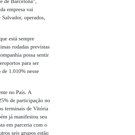
 e de Barcelona”,
 da empresa vai
e Salvador, operados,
 que está sempre
ximas rodadas previstas
companhia possa sentir
roportos para ser
o de 1.010% nesse
nte no País. A
 25% de participação no
s terminais de Vitória
mbém já manifestou seu
sta em parceria com o
ros seis grupos estão