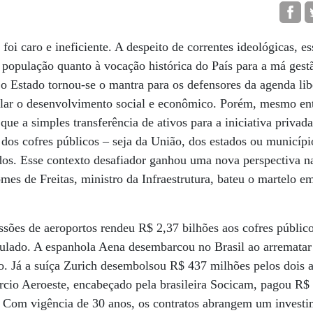
foi caro e ineficiente. A despeito de correntes ideológicas, es
 população quanto à vocação histórica do País para a má gest
 o Estado tornou-se o mantra para os defensores da agenda li
ular o desenvolvimento social e econômico. Porém, mesmo entr
ue a simples transferência de ativos para a iniciativa privada
 dos cofres públicos – seja da União, dos estados ou municíp
ados. Esse contexto desafiador ganhou uma nova perspectiva 
es de Freitas, ministro da Infraestrutura, bateu o martelo em
ssões de aeroportos rendeu R$ 2,37 bilhões aos cofres públi
ulado. A espanhola Aena desembarcou no Brasil ao arrematar 
o. Já a suíça Zurich desembolsou R$ 437 milhões pelos dois a
rcio Aeroeste, encabeçado pela brasileira Socicam, pagou R$
. Com vigência de 30 anos, os contratos abrangem um invest