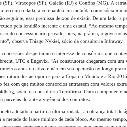
s (SP), Viracopos (SP), Galeão (RJ) e Confins (MG). A estraté
é a terceira rodada, a companhia era incluída como sócia minor
lão seguinte, essa premissa deixou de existir. De um lado, a p
retudo pela lentidão inerente a uma estatal. “Ao mesmo temp
isco do concessionário privado, pois, na prática, o governo 
to”, observa Thiago Nykiel, sócio da consultoria Infraway.
 concessões despertaram o interesse de consórcios que conta
brecht, UTC e Engevix. “As construtoras chegaram com um vi
rimeiros anos do ativo e não em sua operação no longo prazo
raestrutura dos aeroportos para a Copa do Mundo e a Rio 2016,
o fez com que muitos consórcios entrassem com valores extr
ldberg, sócio da consultoria Terrafirma. Outro componente ne
m parcelas durante a vigência dos contratos.
elo adotado a partir da última rodada, a cobrança total do ág
m a metade do lance mínimo de cada bloco. Ao mesmo tempo,
5 anos para começar a pagar as outorgas, que antes eram divi