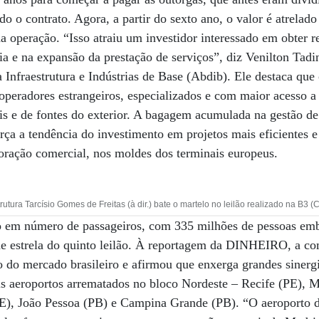
odo o contrato. Agora, a partir do sexto ano, o valor é atrelad
da operação. “Isso atraiu um investidor interessado em obter 
a e na expansão da prestação de serviços”, diz Venilton Tadin
 Infraestrutura e Indústrias de Base (Abdib). Ele destaca que 
 operadores estrangeiros, especializados e com maior acesso a
s e de fontes do exterior. A bagagem acumulada na gestão de
a a tendência do investimento em projetos mais eficientes e 
loração comercial, nos moldes dos terminais europeus.
trutura Tarcísio Gomes de Freitas (à dir.) bate o martelo no leilão realizado na B3 
 em número de passageiros, com 335 milhões de pessoas em
de estrela do quinto leilão. À reportagem da DINHEIRO, a co
o do mercado brasileiro e afirmou que enxerga grandes sinergi
is aeroportos arrematados no bloco Nordeste – Recife (PE), 
CE), João Pessoa (PB) e Campina Grande (PB). “O aeroporto 