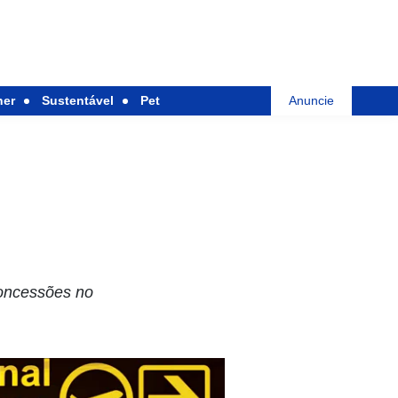
her
Sustentável
Pet
Anuncie
concessões no