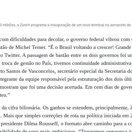
milhões, a Zurich programa a inauguração de um novo terminal no aeroporto de Fl
 com dificuldades para decolar, o governo federal vibrou com 
tão de Michel Temer. “É o Brasil voltando a crescer! Grande 
no Twitter. A passagem de bastão entre os dois governos foi u
troca de gestão no País, tivemos continuidade administrativ
rto Santos de Vasconcelos, secretário especial da Secretaria 
tegrante da equipe responsável pela estruturação dos dois últ
s mostram que foi uma decisão acertada. Em cem dias de gove
teu.”
m da cifra bilionária. Os ganhos se estendem, principalmente
. Mais que simples correções de rota na política iniciada em 
 presidente Dilma Rousseff, o formato abre caminho para a 
sibilidade de voos mais ambiciosos. “Trouxemos segurança jur