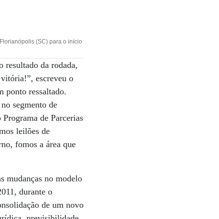
orianópolis (SC) para o início
o resultado da rodada,
vitória!”, escreveu o
m ponto ressaltado.
a no segmento de
do Programa de Parcerias
imos leilões de
rno, fomos a área que
, às mudanças no modelo
2011, durante o
consolidação de um novo
ídica, previsibilidade