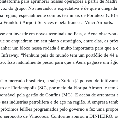
lataforma para aprimorar nossas operações a partir de Madri
-voz do grupo. No mercado, a expectativa é de que a chegada
a região, especialmente com os terminais de Fortaleza (CE) 
ã Frankfurt Airport Services e pela francesa Vinci Airports.
sse em investir em novos terminais no País, a Aena observou
ue se enquadrem em seu plano estratégico, entre elas, as pró
Ganhar um bloco nessa rodada é muito importante para que a 
a Infraway. “Nenhum país do mundo tem um portfólio de 44 ae
azo. Isso naturalmente pesou para que a Aena pagasse um ági
 o mercado brasileiro, a suíça Zurich já pousou definitivame
o de Florianópolis (SC), por meio da Floripa Airport, e tem
onsável pela gestão de Confins (MG). E acaba de arrematar o
 nas indústrias petrolífera e de aço na região. A empresa ta
s próximos leilões programados pelo governo e fez uma propo
o aeroporto de Viracopos. Conforme apurou a DINHEIRO, out