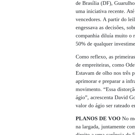
de Brasília (DF), Guarulho
uma iniciativa recente. At
vencedores. A partir do lei
engessava as decisões, sob
companhia diluía muito o r
50% de qualquer investimen
Como reflexo, as primeiras
de empreiteiras, como Ode
Estavam de olho nos três p
aprimorar e preparar a inf
movimento. “Essa distorçã
ágio”, acrescenta David Go
valor do ágio ser rateado e
PLANOS DE VOO
No mod
na largada, juntamente co
direito a uma carência de 