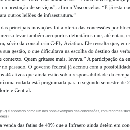
a na prestação de serviços”, afirma Vasconcelos. “E já estam
ara outros leilões de infraestrutura.”
as principais inovações foi a oferta das concessões por bloc
precisa levar também aeroportos deficitários que, até então, 
ra, sócio da consultoria C-Fly Aviation. Ele ressalta que, em s
 sua gestão, o que dificultava na escolha do destino das verba
se contexto. Quem gritasse mais, levava.” A participação da e
ar no passado. O governo federal já acenou com a possibilidad
s 44 ativos que ainda estão sob a responsabilidade da compa
 próxima rodada está programada para o segundo semestre de 
orte e Central.
 (SP) é apontado como um dos bons exemplos das concessões, com recordes suc
press)
é a venda das fatias de 49% que a Infraero ainda detém em co