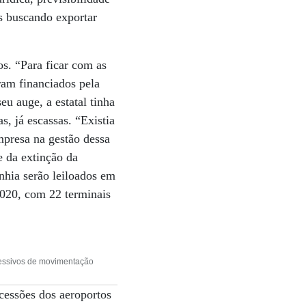
os buscando exportar
os. “Para ficar com as
eram financiados pela
eu auge, a estatal tinha
s, já escassas. “Existia
mpresa na gestão dessa
e da extinção da
nhia serão leiloados em
2020, com 22 terminais
essivos de movimentação
ncessões dos aeroportos