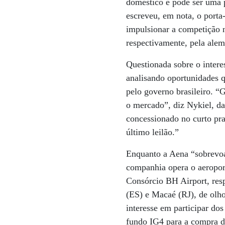
doméstico e pode ser uma p
escreveu, em nota, o porta
impulsionar a competição n
respectivamente, pela alem
Questionada sobre o intere
analisando oportunidades q
pelo governo brasileiro. “
o mercado”, diz Nykiel, d
concessionado no curto pr
último leilão.”
Enquanto a Aena “sobrevoa”
companhia opera o aeroport
Consórcio BH Airport, resp
(ES) e Macaé (RJ), de olho
interesse em participar do
fundo IG4 para a compra d