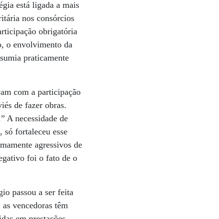
gia está ligada a mais
itária nos consórcios
articipação obrigatória
o, o envolvimento da
assumia praticamente
vam com a participação
és de fazer obras.
.” A necessidade de
 só fortaleceu esse
emamente agressivos de
gativo foi o fato de o
io passou a ser feita
 as vencedoras têm
didas em prestações