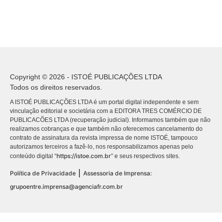
Copyright © 2026 - ISTOÉ PUBLICAÇÕES LTDA
Todos os direitos reservados.
A ISTOÉ PUBLICAÇÕES LTDA é um portal digital independente e sem
vinculação editorial e societária com a EDITORA TRES COMÉRCIO DE
PUBLICACÕES LTDA (recuperação judicial). Informamos também que não
realizamos cobranças e que também não oferecemos cancelamento do
contrato de assinatura da revista impressa de nome ISTOÉ, tampouco
autorizamos terceiros a fazê-lo, nos responsabilizamos apenas pelo
https://istoe.com.br
conteúdo digital “
” e seus respectivos sites.
|
Política de Privacidade
Assessoria de Imprensa:
grupoentre.imprensa@agenciafr.com.br