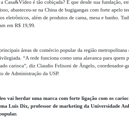
a Casa&Vídeo é tão cobiçada? É que desde sua fundação, em
 isso, abasteceu-se na China de bugigangas com forte apelo t
nhos eletrônicos, além de produtos de cama, mesa e banho. Tu
çam em R$ 19,99.
principais áreas de comércio popular da região metropolitana
rivilegiada. “A rede funciona como uma alavanca para quem p
ado carioca”, diz Claudio Felisoni de Ângelo, coordenador-g
uto de Administração da USP.
o vai herdar uma marca com forte ligação com os carioc
firma Luis Dix, professor de marketing da Universidade 
popular.