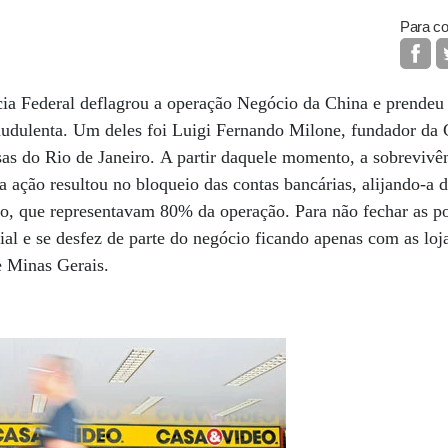
Para co
cia Federal deflagrou a operação Negócio da China e prendeu 
audulenta. Um deles foi Luigi Fernando Milone, fundador d
sas do Rio de Janeiro. A partir daquele momento, a sobrevivê
 ação resultou no bloqueio das contas bancárias, alijando-a d
to, que representavam 80% da operação. Para não fechar as po
ial e se desfez de parte do negócio ficando apenas com as loj
 e Minas Gerais.