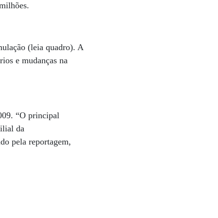
 milhões.
ulação (leia quadro). A
ários e mudanças na
.
009. “O principal
lial da
ado pela reportagem,