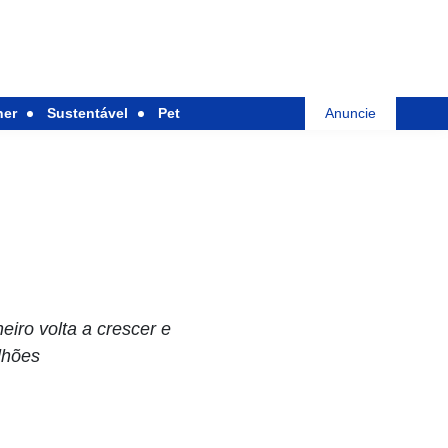
her
Sustentável
Pet
Anuncie
eiro volta a crescer e
ilhões