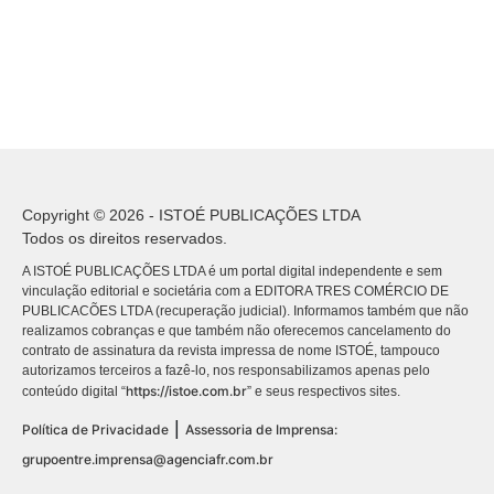
Copyright © 2026 - ISTOÉ PUBLICAÇÕES LTDA
Todos os direitos reservados.
A ISTOÉ PUBLICAÇÕES LTDA é um portal digital independente e sem
vinculação editorial e societária com a EDITORA TRES COMÉRCIO DE
PUBLICACÕES LTDA (recuperação judicial). Informamos também que não
realizamos cobranças e que também não oferecemos cancelamento do
contrato de assinatura da revista impressa de nome ISTOÉ, tampouco
autorizamos terceiros a fazê-lo, nos responsabilizamos apenas pelo
https://istoe.com.br
conteúdo digital “
” e seus respectivos sites.
|
Política de Privacidade
Assessoria de Imprensa:
grupoentre.imprensa@agenciafr.com.br