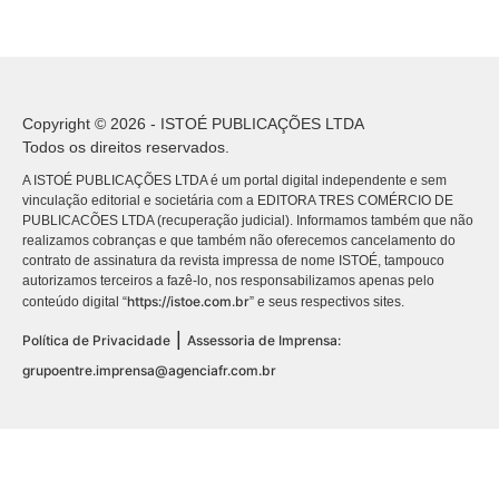
Copyright © 2026 - ISTOÉ PUBLICAÇÕES LTDA
Todos os direitos reservados.
A ISTOÉ PUBLICAÇÕES LTDA é um portal digital independente e sem
vinculação editorial e societária com a EDITORA TRES COMÉRCIO DE
PUBLICACÕES LTDA (recuperação judicial). Informamos também que não
realizamos cobranças e que também não oferecemos cancelamento do
contrato de assinatura da revista impressa de nome ISTOÉ, tampouco
autorizamos terceiros a fazê-lo, nos responsabilizamos apenas pelo
https://istoe.com.br
conteúdo digital “
” e seus respectivos sites.
|
Política de Privacidade
Assessoria de Imprensa:
grupoentre.imprensa@agenciafr.com.br