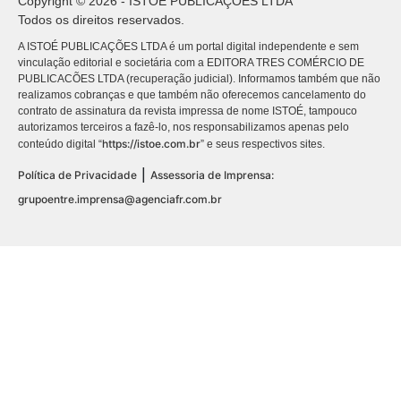
Copyright © 2026 - ISTOÉ PUBLICAÇÕES LTDA
Todos os direitos reservados.
A ISTOÉ PUBLICAÇÕES LTDA é um portal digital independente e sem
vinculação editorial e societária com a EDITORA TRES COMÉRCIO DE
PUBLICACÕES LTDA (recuperação judicial). Informamos também que não
realizamos cobranças e que também não oferecemos cancelamento do
contrato de assinatura da revista impressa de nome ISTOÉ, tampouco
autorizamos terceiros a fazê-lo, nos responsabilizamos apenas pelo
https://istoe.com.br
conteúdo digital “
” e seus respectivos sites.
|
Política de Privacidade
Assessoria de Imprensa:
grupoentre.imprensa@agenciafr.com.br