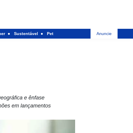
her
Sustentável
Pet
Anuncie
eográfica e ênfase
ilhões em lançamentos