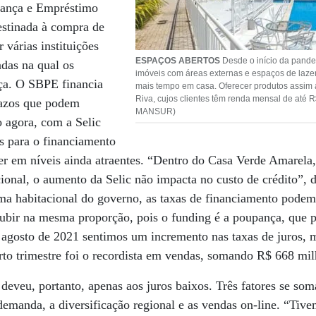
pança e Empréstimo
estinada à compra de
 várias instituições
ESPAÇOS ABERTOS
Desde o início da pande
adas na qual os
imóveis com áreas externas e espaços de laze
ça. O SBPE financia
mais tempo em casa. Oferecer produtos assim 
Riva, cujos clientes têm renda mensal de até 
azos que podem
MANSUR)
 agora, com a Selic
s para o financiamento
er em níveis ainda atraentes. “Dentro do Casa Verde Amarela
onal, o aumento da Selic não impacta no custo de crédito”, 
a habitacional do governo, as taxas de financiamento podem 
ubir na mesma proporção, pois o funding é a poupança, que
 agosto de 2021 sentimos um incremento nas taxas de juros, m
rto trimestre foi o recordista em vendas, somando R$ 668 mil
 deveu, portanto, apenas aos juros baixos. Três fatores se som
emanda, a diversificação regional e as vendas on-line. “Tiv