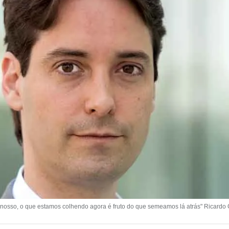
 nosso, o que estamos colhendo agora é fruto do que semeamos lá atrás" Ricardo