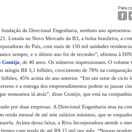
Para co
 fundação da Direcional Engenharia, nenhum ano apresentou 
021. Listada no Novo Mercado da B3, a bolsa brasileira, a c
orporadoras do País, com mais de 150 mil unidades residencia
mance sempre, e o último ano foi de recordes”, afirmou à 
 Gontijo
, de 40 anos. Os números impressionam. O volume t
os atingiu R$ 3,1 bilhões, crescimento de 78% na comparaçã
4 bilhões, 45% acima do ano anterior. “Em um setor de ciclo
terreno e a entrega dos empreendimentos podem se passar cin
que semeamos lá atrás”, disse Gontijo, que está na companhi
mado por duas empresas. A Direcional Engenharia atua na con
com renda mensal de até sete salários mínimos, que se enquad
marela. Acima dessa faixa, a Riva Incorporadora atende o me
lientes com renda de até R$ 15 mil por mês. “Nossos produtos