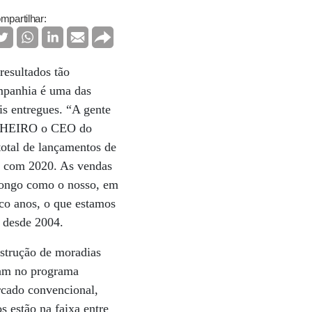
mpartilhar:
resultados tão
ompanhia é uma das
is entregues. “A gente
DINHEIRO o CEO do
otal de lançamentos de
o com 2020. As vendas
 longo como o nosso, em
co anos, o que estamos
a desde 2004.
strução de moradias
ram no programa
rcado convencional,
 estão na faixa entre