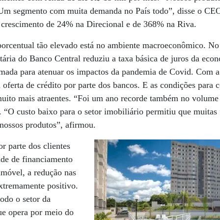
 Um segmento com muita demanda no País todo”, disse o CEO
crescimento de 24% na Direcional e de 368% na Riva.
porcentual tão elevado está no ambiente macroeconômico. No 
ária do Banco Central reduziu a taxa básica de juros da econ
tomada para atenuar os impactos da pandemia de Covid. Com a 
a oferta de crédito por parte dos bancos. E as condições para 
uito mais atraentes. “Foi um ano recorde também no volume
. “O custo baixo para o setor imobiliário permitiu que muitas
 nossos produtos”, afirmou.
 parte dos clientes
de de financiamento
imóvel, a redução nas
extremamente positivo.
todo o setor da
que opera por meio do