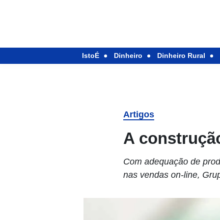
IstoÉ
Dinheiro
Dinheiro Rural
Artigos
A construçã
Com adequação de produt
nas vendas on-line, Gru