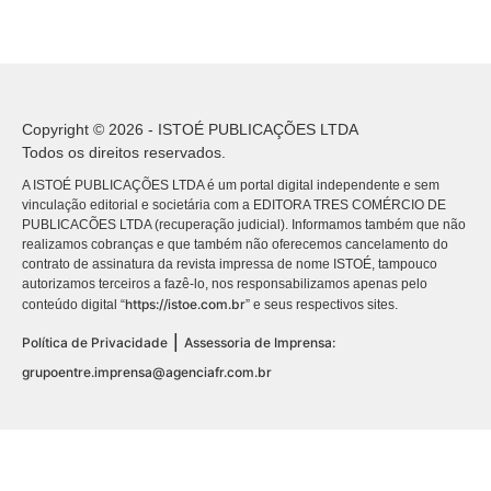
Copyright © 2026 - ISTOÉ PUBLICAÇÕES LTDA
Todos os direitos reservados.
A ISTOÉ PUBLICAÇÕES LTDA é um portal digital independente e sem
vinculação editorial e societária com a EDITORA TRES COMÉRCIO DE
PUBLICACÕES LTDA (recuperação judicial). Informamos também que não
realizamos cobranças e que também não oferecemos cancelamento do
contrato de assinatura da revista impressa de nome ISTOÉ, tampouco
autorizamos terceiros a fazê-lo, nos responsabilizamos apenas pelo
https://istoe.com.br
conteúdo digital “
” e seus respectivos sites.
|
Política de Privacidade
Assessoria de Imprensa:
grupoentre.imprensa@agenciafr.com.br