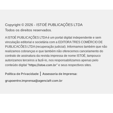
Copyright © 2026 - ISTOÉ PUBLICAÇÕES LTDA
Todos os direitos reservados.
A ISTOÉ PUBLICAÇÕES LTDA é um portal digital independente e sem
vinculação editorial e societária com a EDITORA TRES COMÉRCIO DE
PUBLICACÕES LTDA (recuperação judicial). Informamos também que não
realizamos cobranças e que também não oferecemos cancelamento do
contrato de assinatura da revista impressa de nome ISTOÉ, tampouco
autorizamos terceiros a fazê-lo, nos responsabilizamos apenas pelo
https://istoe.com.br
conteúdo digital “
” e seus respectivos sites.
|
Política de Privacidade
Assessoria de Imprensa:
grupoentre.imprensa@agenciafr.com.br