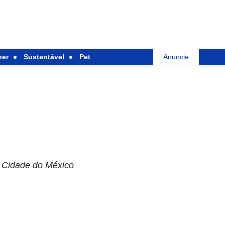
her
Sustentável
Pet
Anuncie
a Cidade do México