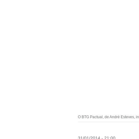
O BTG Pactual, de André Esteves, in
31/01/2014 - 21:00