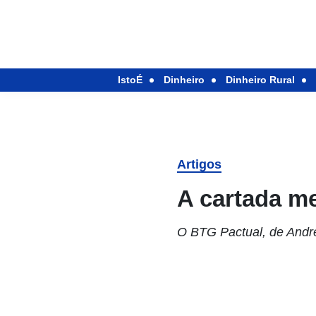
IstoÉ
Dinheiro
Dinheiro Rural
Artigos
A cartada m
O BTG Pactual, de André