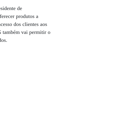
esidente de
erecer produtos a
cesso dos clientes aos
G também vai permitir o
dos.