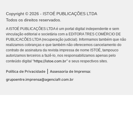
Copyright © 2026 - ISTOÉ PUBLICAÇÕES LTDA
Todos os direitos reservados.
A ISTOÉ PUBLICAÇÕES LTDA é um portal digital independente e sem
vinculação editorial e societária com a EDITORA TRES COMÉRCIO DE
PUBLICACÕES LTDA (recuperação judicial). Informamos também que não
realizamos cobranças e que também não oferecemos cancelamento do
contrato de assinatura da revista impressa de nome ISTOÉ, tampouco
autorizamos terceiros a fazê-lo, nos responsabilizamos apenas pelo
https://istoe.com.br
conteúdo digital “
” e seus respectivos sites.
|
Política de Privacidade
Assessoria de Imprensa:
grupoentre.imprensa@agenciafr.com.br