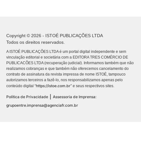
Copyright © 2026 - ISTOÉ PUBLICAÇÕES LTDA
Todos os direitos reservados.
A ISTOÉ PUBLICAÇÕES LTDA é um portal digital independente e sem
vinculação editorial e societária com a EDITORA TRES COMÉRCIO DE
PUBLICACÕES LTDA (recuperação judicial). Informamos também que não
realizamos cobranças e que também não oferecemos cancelamento do
contrato de assinatura da revista impressa de nome ISTOÉ, tampouco
autorizamos terceiros a fazê-lo, nos responsabilizamos apenas pelo
https://istoe.com.br
conteúdo digital “
” e seus respectivos sites.
|
Política de Privacidade
Assessoria de Imprensa:
grupoentre.imprensa@agenciafr.com.br