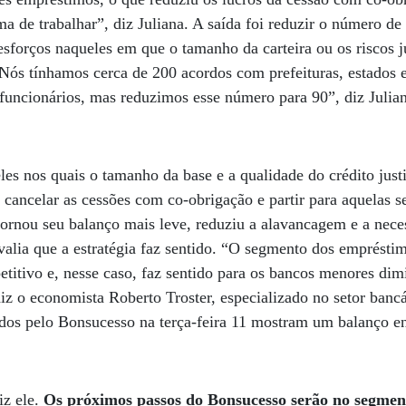
a de trabalhar”, diz Juliana. A saída foi reduzir o número de
sforços naqueles em que o tamanho da carteira ou os riscos 
Nós tínhamos cerca de 200 acordos com prefeituras, estados e
funcionários, mas reduzimos esse número para 90”, diz Julia
s nos quais o tamanho da base e a qualidade do crédito just
 cancelar as cessões com co-obrigação e partir para aquelas s
tornou seu balanço mais leve, reduziu a alavancagem e a nece
alia que a estratégia faz sentido. “O segmento dos emprésti
titivo e, nesse caso, faz sentido para os bancos menores dim
iz o economista Roberto Troster, especializado no setor bancá
ados pelo Bonsucesso na terça-feira 11 mostram um balanço en
iz ele.
Os próximos passos do Bonsucesso serão no segment