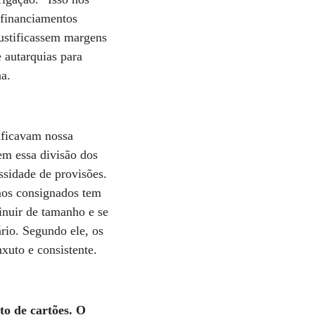
 financiamentos
justificassem margens
 autarquias para
na.
ificavam nossa
em essa divisão dos
ssidade de provisões.
mos consignados tem
inuir de tamanho e se
rio. Segundo ele, os
xuto e consistente.
o de cartões. O