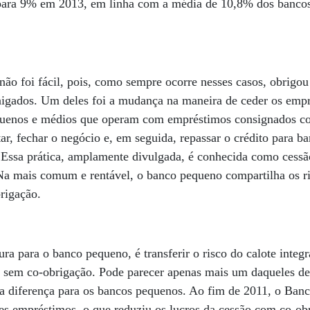
para 9% em 2013, em linha com a média de 10,8% dos bancos
não foi fácil, pois, como sempre ocorre nesses casos, obrigou
aigados. Um deles foi a mudança na maneira de ceder os empr
quenos e médios que operam com empréstimos consignados co
ar, fechar o negócio e, em seguida, repassar o crédito para b
 Essa prática, amplamente divulgada, é conhecida como cessão
Na mais comum e rentável, o banco pequeno compartilha os ri
rigação.
ura para o banco pequeno, é transferir o risco do calote inte
 sem co-obrigação. Pode parecer apenas mais um daqueles det
 a diferença para os bancos pequenos. Ao fim de 2011, o Banc
ses empréstimos, o que reduziu os lucros da cessão com co-ob