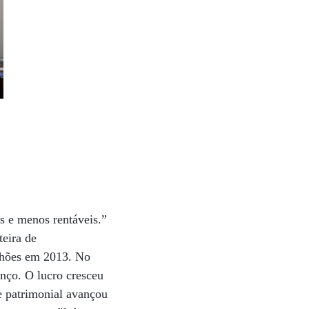
s e menos rentáveis.”
teira de
lhões em 2013. No
anço. O lucro cresceu
e patrimonial avançou