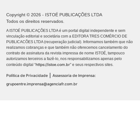
Copyright © 2026 - ISTOÉ PUBLICAÇÕES LTDA
Todos os direitos reservados.
A ISTOÉ PUBLICAÇÕES LTDA é um portal digital independente e sem
vinculação editorial e societária com a EDITORA TRES COMÉRCIO DE
PUBLICACÕES LTDA (recuperação judicial). Informamos também que não
realizamos cobranças e que também não oferecemos cancelamento do
contrato de assinatura da revista impressa de nome ISTOÉ, tampouco
autorizamos terceiros a fazê-lo, nos responsabilizamos apenas pelo
https://istoe.com.br
conteúdo digital “
” e seus respectivos sites.
|
Política de Privacidade
Assessoria de Imprensa:
grupoentre.imprensa@agenciafr.com.br