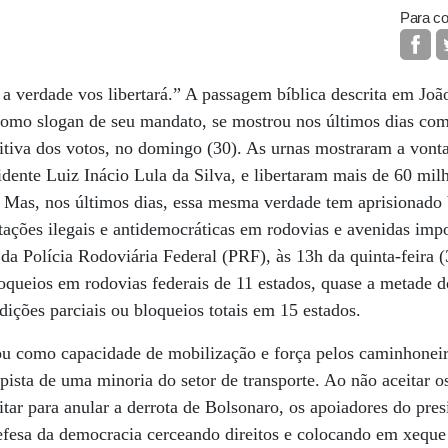
Para co
 a verdade vos libertará.” A passagem bíblica descrita em Joã
 como slogan de seu mandato, se mostrou nos últimos dias c
nitiva dos votos, no domingo (30). As urnas mostraram a vont
idente Luiz Inácio Lula da Silva, e libertaram mais de 60 mil
 Mas, nos últimos dias, essa mesma verdade tem aprisionado b
tações ilegais e antidemocráticas em rodovias e avenidas impo
 da Polícia Rodoviária Federal (PRF), às 13h da quinta-feira (
oqueios em rodovias federais de 11 estados, quase a metade d
dições parciais ou bloqueios totais em 15 estados.
ou como capacidade de mobilização e força pelos caminhonei
pista de uma minoria do setor de transporte. Ao não aceitar os
itar para anular a derrota de Bolsonaro, os apoiadores do pre
efesa da democracia cerceando direitos e colocando em xeque