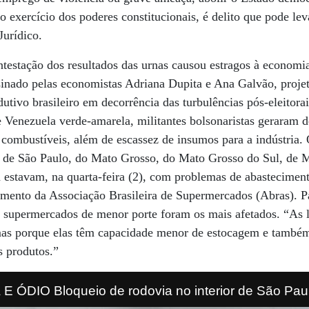
 exercício dos poderes constitucionais, é delito que pode leva
Jurídico.
ntestação dos resultados das urnas causou estragos à econom
nado pelas economistas Adriana Dupita e Ana Galvão, proje
dutivo brasileiro em decorrência das turbulências pós-eleitora
e Venezuela verde-amarela, militantes bolsonaristas geraram 
 combustíveis, além de escassez de insumos para a indústria
 de São Paulo, do Mato Grosso, do Mato Grosso do Sul, de M
a estavam, na quarta-feira (2), com problemas de abastecimen
mento da Associação Brasileira de Supermercados (Abras). Pa
s supermercados de menor porte foram os mais afetados. “As 
as porque elas têm capacidade menor de estocagem e também
s produtos.”
 ÓDIO Bloqueio de rodovia no interior de São Pa