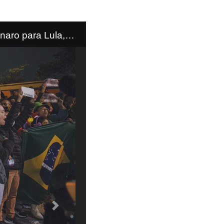
aro para Lula,
ças como escudo em
a levou cidadãos a
Next