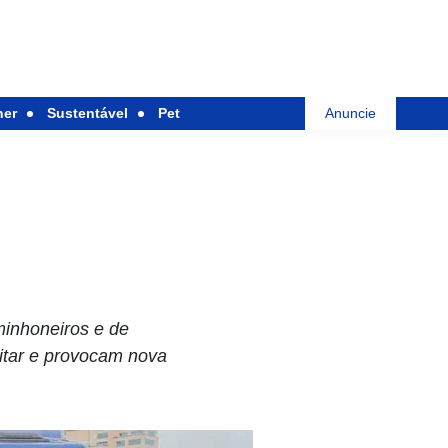
her
Sustentável
Pet
Anuncie
minhoneiros e de
itar e provocam nova