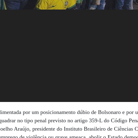
 alimentada por um posicionamento dúbio de Bolsonaro e por 
uadrar no tipo penal previsto no artigo 359-L do Código Pen
lho Araújo, presidente do Instituto Brasileiro de Ciências 
 emprego de violência ou grave ameaça, abolir o Estado democ