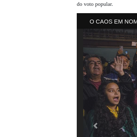
do voto popular.
O CAOS EM NOME 
seguidores do atual 
manifestações (foto 
Previous