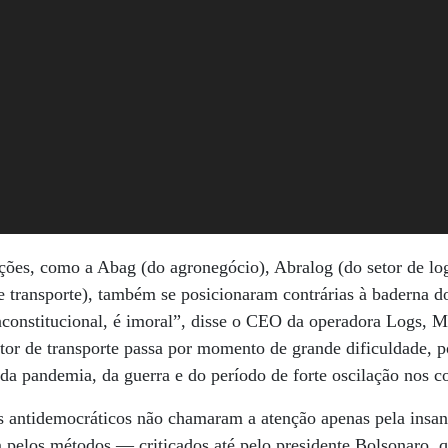
ções, como a Abag (do agronegócio), Abralog (do setor de lo
de transporte), também se posicionaram contrárias à baderna d
 inconstitucional, é imoral”, disse o CEO da operadora Logs,
tor de transporte passa por momento de grande dificuldade, po
 da pandemia, da guerra e do período de forte oscilação nos c
antidemocráticos não chamaram a atenção apenas pela insan
pelos métodos — criticados até pelo presidente Bolsonaro, qu