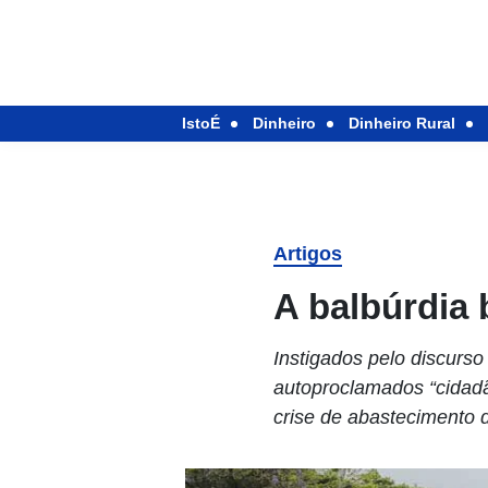
IstoÉ
Dinheiro
Dinheiro Rural
Artigos
A balbúrdia 
Instigados pelo discurs
autoproclamados “cidadã
crise de abastecimento d