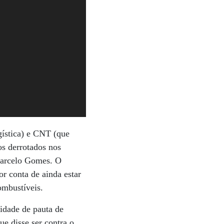
gística) e CNT (que
os derrotados nos
 Marcelo Gomes. O
r conta de ainda estar
ombustíveis.
idade de pauta de
e disse ser contra o