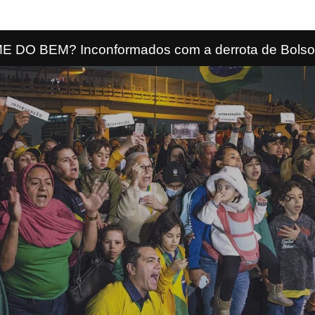
DO BEM? Inconformados com a derrota de Bolson
presidente bloquearam rodovias e utilizaram crian
abaixo). Risco de confronto com forças de seguranç
dissipar algumas mobilizaçòes.