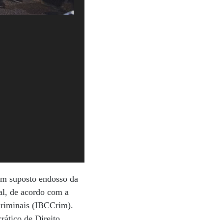
um suposto endosso da
al, de acordo com a
Criminais (IBCCrim).
rático de Direito,