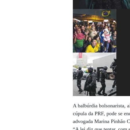
A balbúrdia bolsonarista,
cúpula da PRF, pode se enq
advogada Marina Pinhão Coe
“A lei diz que tentar, com