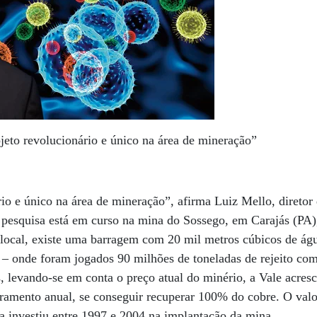
jeto revolucionário e único na área de mineração”
io e único na área de mineração”, afirma Luiz Mello, diretor 
 pesquisa está em curso na mina do Sossego, em Carajás (PA)
local, existe uma barragem com 20 mil metros cúbicos de águ
s – onde foram jogados 90 milhões de toneladas de rejeito c
 levando-se em conta o preço atual do minério, a Vale acresc
turamento anual, se conseguir recuperar 100% do cobre. O val
a investiu entre 1997 e 2004 na implantação da mina.