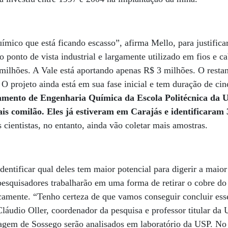
mico que está ficando escasso”, afirma Mello, para justificar
 ponto de vista industrial e largamente utilizado em fios e c
milhões. A Vale está aportando apenas R$ 3 milhões. O restan
projeto ainda está em sua fase inicial e tem duração de cin
amento de Engenharia Química da Escola Politécnica da 
ais comilão. Eles já estiveram em Carajás e identificaram
 cientistas, no entanto, ainda vão coletar mais amostras.
dentificar qual deles tem maior potencial para digerir a maio
pesquisadores trabalharão em uma forma de retirar o cobre d
camente. “Tenho certeza de que vamos conseguir concluir ess
láudio Oller, coordenador da pesquisa e professor titular da
rragem de Sossego serão analisados em laboratório da USP. N