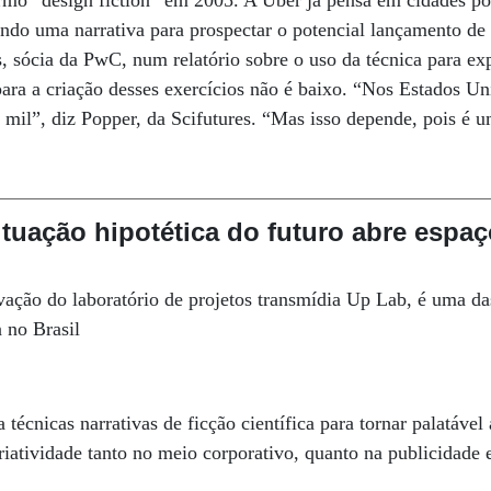
ermo “design fiction” em 2005. A Uber já pensa em cidades p
iando uma narrativa para prospectar o potencial lançamento de 
 sócia da PwC, num relatório sobre o uso da técnica para exp
ara a criação desses exercícios não é baixo. “Nos Estados U
il”, diz Popper, da Scifutures. “Mas isso depende, pois é u
tuação hipotética do futuro abre espaç
ovação do laboratório de projetos transmídia Up Lab, é uma das
n no Brasil
técnicas narrativas de ficção científica para tornar palatável
riatividade tanto no meio corporativo, quanto na publicidade e