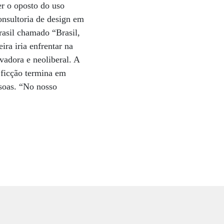
er o oposto do uso
onsultoria de design em
rasil chamado “Brasil,
ira iria enfrentar na
vadora e neoliberal. A
A ficção termina em
ssoas. “No nosso