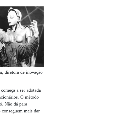
n, diretora de inovação
.
al começa a ser adotada
ncionários. O método
só. Não dá para
o conseguem mais dar