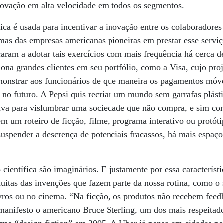
inovação em alta velocidade em todos os segmentos.
ca é usada para incentivar a inovação entre os colaboradores 
umas das empresas americanas pioneiras em prestar esse serv
ram a adotar tais exercícios com mais frequência há cerca d
iona grandes clientes em seu portfólio, como a Visa, cujo proj
emonstrar aos funcionários de que maneira os pagamentos móve
 no futuro. A Pepsi quis recriar um mundo sem garrafas plásti
tiva para vislumbrar uma sociedade que não compra, e sim com
em um roteiro de ficção, filme, programa interativo ou protó
spender a descrença de potenciais fracassos, há mais espaço 
o científica são imaginários. E justamente por essa característ
uitas das invenções que fazem parte da nossa rotina, como o
vros ou no cinema. “Na ficção, os produtos não recebem fee
manifesto o americano Bruce Sterling, um dos mais respeitado