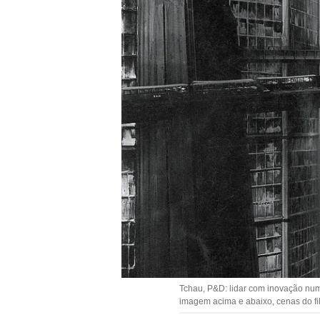
Tchau, P&D: lidar com inovação num
imagem acima e abaixo, cenas do fil