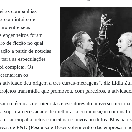
eiras companhias
ca com intuito de
turo entre seus
os engenheiros foram
iro de ficção no qual
ção a partir de notícias
e para as especulações
foi completa. Os
resentaram os
 atividade deu origem a três curtas-metragens”, diz Lidia Zui
projetos transmídia que promoveu, com parceiros, a atividade
usando técnicas de roteiristas e escritores do universo ficcion
ra suprir a necessidade de melhorar a comunicação com os fu
 a criar empatia pelos conceitos de novos produtos. Mas não 
 áreas de P&D (Pesquisa e Desenvolvimento) das empresas nã