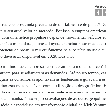
Para co
os voadores ainda precisaria de um fabricante de pneus? Es
r, o seu atual valor de mercado. Por isso, a empresa american
 com uma hélice propulsora capaz de movimentar veículos em 
nhã, a montadora japonesa Toyota anunciou neste mês que tr
tencial de rodar 10 mil quilômetros na superfície da lua e au
lo deve estar disponível em 2029. Dez anos.
po mínimo que as empresas consideram para montar um cenário
tuam para se adiantarem às demandas. Até pouco tempo, esse 
 quais as consultorias apontavam as tendências e guiavam a es
eino está mais palatável, com a utilização do design fiction. 
va ficcional para dar vida a novas realidades e auxiliar as emp
ncial amanhã. “Isso engloba avaliações de aspectos geopolít
 sócio e especialista em transformação digital da Kick Venture