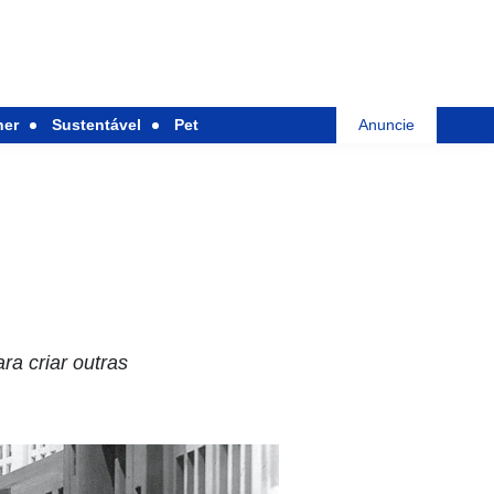
her
Sustentável
Pet
Anuncie
ra criar outras