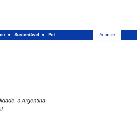
her
Sustentável
Pet
Anuncie
idade, a Argentina
al