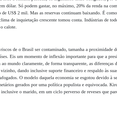
s em dólar. Só podem gastar, no máximo, 20% da renda na co
to de US$ 2 mil. Mas as reservas continuam baixando. É como
clima de inquietação crescente tomou conta. Indústrias de t
 o calote.
iscos de o Brasil ser contaminado, tamanha a proximidade do
aíses. Eis um momento de inflexão importante para que a pres
ao mundo claramente, de forma transparente, as diferenças d
 vizinho, dando inclusive suporte financeiro e respaldo às sua
 afogados. O modelo daquela economia se esgotou devido à s
onetários gerados por uma política populista e equivocada. Kir
, inclusive o marido, em um ciclo perverso de reveses que par