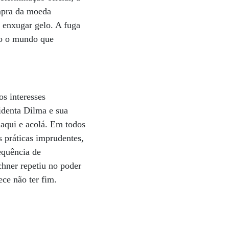
mpra da moeda
 enxugar gelo. A fuga
odo o mundo que
s interesses
identa Dilma e sua
aqui e acolá. Em todos
s práticas imprudentes,
equência de
chner repetiu no poder
ece não ter fim.