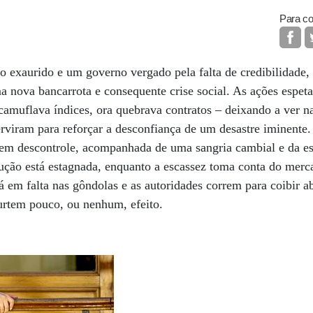
Para co
xaurido e um governo vergado pela falta de credibilidade,
 nova bancarrota e consequente crise social. As ações espet
 camuflava índices, ora quebrava contratos – deixando a ver 
erviram para reforçar a desconfiança de um desastre iminente.
 em descontrole, acompanhada de uma sangria cambial e da e
dução está estagnada, enquanto a escassez toma conta do mer
tá em falta nas gôndolas e as autoridades correm para coibir a
urtem pouco, ou nenhum, efeito.