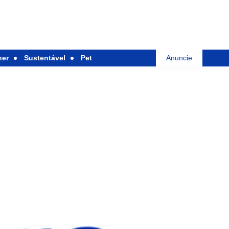
her
Sustentável
Pet
Anuncie