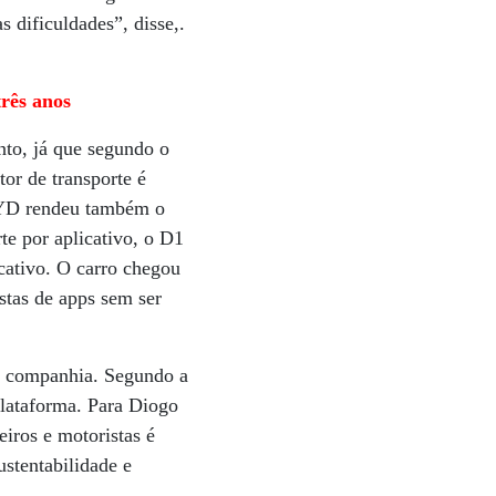
 dificuldades”, disse,.
três anos
nto, já que segundo o
or de transporte é
BYD rendeu também o
te por aplicativo, o D1
cativo. O carro chegou
stas de apps sem ser
na companhia. Segundo a
plataforma. Para Diogo
eiros e motoristas é
ustentabilidade e