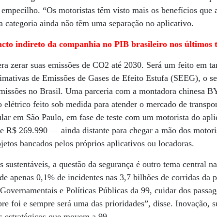
empecilho. “Os motoristas têm visto mais os benefícios que as
 categoria ainda não têm uma separação no aplicativo.
acto indireto da companhia no PIB brasileiro nos últimos 
ra zerar suas emissões de CO2 até 2030. Será um feito em ta
timativas de Emissões de Gases de Efeito Estufa (SEEG), o set
emissões no Brasil. Uma parceria com a montadora chinesa 
 elétrico feito sob medida para atender o mercado de transpor
lar em São Paulo, em fase de teste com um motorista do apli
de R$ 269.990 — ainda distante para chegar a mão dos motori
ojetos bancados pelos próprios aplicativos ou locadoras.
 sustentáveis, a questão da segurança é outro tema central 
e apenas 0,1% de incidentes nas 3,7 bilhões de corridas da 
 Governamentais e Políticas Públicas da 99, cuidar dos passag
re foi e sempre será uma das prioridades”, disse. Inovação, s
es estratégicos que movem a 99.