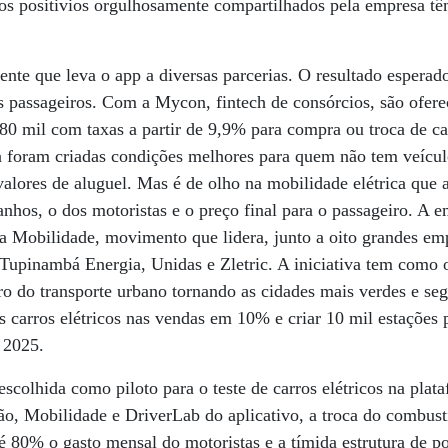
dos positivios orgulhosamente compartilhados pela empresa t
nte que leva o app a diversas parcerias. O resultado esperad
s passageiros. Com a Mycon, fintech de consórcios, são oferec
0 mil com taxas a partir de 9,9% para compra ou troca de ca
 foram criadas condições melhores para quem não tem veícul
alores de aluguel. Mas é de olho na mobilidade elétrica que 
anhos, o dos motoristas e o preço final para o passageiro. A 
la Mobilidade, movimento que lidera, junto a oito grandes e
Tupinambá Energia, Unidas e Zletric. A iniciativa tem como o
o do transporte urbano tornando as cidades mais verdes e seg
s carros elétricos nas vendas em 10% e criar 10 mil estações 
 2025.
escolhida como piloto para o teste de carros elétricos na pla
ão, Mobilidade e DriverLab do aplicativo, a troca do combustí
té 80% o gasto mensal do motoristas e a tímida estrutura de 