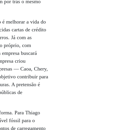
êm por trás o mesmo
o é melhorar a vida do
idas cartas de crédito
rros. Já com as
o próprio, com
a empresa buscará
empresa criou
mpresas — Caoa, Chery,
bjetivo contribuir para
uras. A pretensão é
públicas de
taforma. Para Thiago
vel fóssil para o
pontos de carregamento