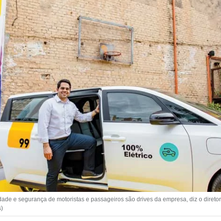
e e segurança de motoristas e passageiros são drives da empresa, diz o direto
s)