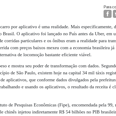
Para co
carro por aplicativo é uma realidade. Mais especificamente, d
no Brasil. O aplicativo foi lançado no País antes da Uber, e
de corridas particulares e os ônibus eram a realidade para tra
orrida com preços baixos mexeu com a economia brasileira já
ternativa de locomoção bastante eficiente viável.
eso e mostra seu poder de transformação com dados. Segund
pio de São Paulo, existem hoje na capital 34 mil táxis regi
 de aplicativos, que conforme dados divulgados pela prefeit
rabalhando e usando os aplicativos, o resultado da receita é c
tuto de Pesquisas Econômicas (Fipe), encomendada pela 99, r
ole chinês injetou indiretamente R$ 54 bilhões no PIB brasilei