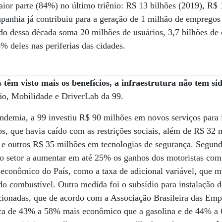
ior parte (84%) no último triênio: R$ 13 bilhões (2019), R$ 
panhia já contribuiu para a geração de 1 milhão de empregos
ldo dessa década soma 20 milhões de usuários, 3,7 bilhões de 
% deles nas periferias das cidades.
s têm visto mais os benefícios, a infraestrutura não tem s
ão, Mobilidade e DriverLab da 99.
ndemia, a 99 investiu R$ 90 milhões em novos serviços para 
ros, que havia caído com as restrições sociais, além de R$ 32
a e outros R$ 35 milhões em tecnologias de segurança. Segund
do setor a aumentar em até 25% os ganhos dos motoristas com
 econômico do País, como a taxa de adicional variável, que 
do combustível. Outra medida foi o subsídio para instalação d
ecionadas, que de acordo com a Associação Brasileira das Em
ca de 43% a 58% mais econômico que a gasolina e de 44% a 