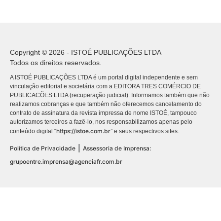
Copyright © 2026 - ISTOÉ PUBLICAÇÕES LTDA
Todos os direitos reservados.
A ISTOÉ PUBLICAÇÕES LTDA é um portal digital independente e sem
vinculação editorial e societária com a EDITORA TRES COMÉRCIO DE
PUBLICACÕES LTDA (recuperação judicial). Informamos também que não
realizamos cobranças e que também não oferecemos cancelamento do
contrato de assinatura da revista impressa de nome ISTOÉ, tampouco
autorizamos terceiros a fazê-lo, nos responsabilizamos apenas pelo
https://istoe.com.br
conteúdo digital “
” e seus respectivos sites.
|
Política de Privacidade
Assessoria de Imprensa:
grupoentre.imprensa@agenciafr.com.br