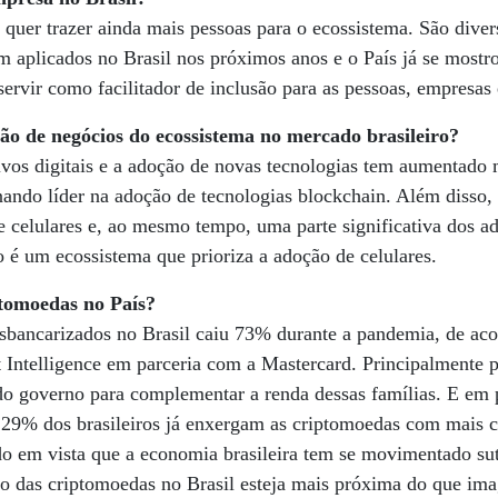
quer trazer ainda mais pessoas para o ecossistema. São diver
 aplicados no Brasil nos próximos anos e o País já se mostr
servir como facilitador de inclusão para as pessoas, empresas
ção de negócios do ecossistema no mercado brasileiro?
ivos digitais e a adoção de novas tecnologias tem aumentado
rnando líder na adoção de tecnologias blockchain. Além disso,
 celulares e, ao mesmo tempo, uma parte significativa dos ad
 é um ecossistema que prioriza a adoção de celulares.
ptomoedas no País?
bancarizados no Brasil caiu 73% durante a pandemia, de ac
 Intelligence em parceria com a Mastercard. Principalmente p
o governo para complementar a renda dessas famílias. E em p
e 29% dos brasileiros já enxergam as criptomoedas com mais 
do em vista que a economia brasileira tem se movimentado su
ção das criptomoedas no Brasil esteja mais próxima do que im