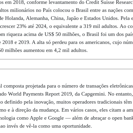
dos em 2018, conforme levantamento do Credit Suisse Researc
ultos milionários no País colocou o Brasil entre as nações co
 de Holanda, Alemanha, China, Japão e Estados Unidos. Pela 
 crescer 23% até 2024, o equivalente a 319 mil adultos. Ao co
com riqueza acima de US$ 50 milhões, o Brasil foi um dos pa
 2018 e 2019. A alta só perdeu para os americanos, cujo núm
0 milhões aumentou em 4,2 mil adultos.
al composta projetada para o número de transações eletrônica
udo World Payments Report 2019, da Capgemini. No entanto, 
o definido pela inovação, muitos operadores tradicionais tê
mo e à direção da mudança. Em vários casos, eles citam a am
cnologia como Apple e Google — além de abraçar o open ba
 ao invés de vê-la como uma oportunidade.