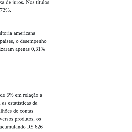
a de juros. Nos títulos
,72%.
ultoria americana
 países, o desempenho
orizaram apenas 0,31%
o de 5% em relação a
s estatísticas da
ilhões de contas
iversos produtos, os
, acumulando R$ 626