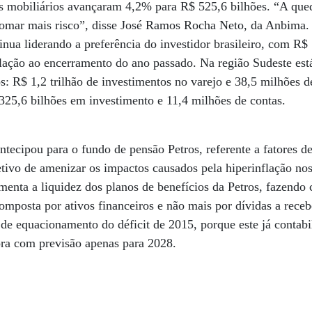
res mobiliários avançaram 4,2% para R$ 525,6 bilhões. “A que
 tomar mais risco”, disse José Ramos Rocha Neto, da Anbima.
inua liderando a preferência do investidor brasileiro, com R$
lação ao encerramento do ano passado. Na região Sudeste es
s: R$ 1,2 trilhão de investimentos no varejo e 38,5 milhões 
325,6 bilhões em investimento e 11,4 milhões de contas.
ntecipou para o fundo de pensão Petros, referente a fatores d
ivo de amenizar os impactos causados pela hiperinflação nos
menta a liquidez dos planos de benefícios da Petros, fazend
omposta por ativos financeiros e não mais por dívidas a rece
o de equacionamento do déficit de 2015, porque este já contab
ora com previsão apenas para 2028.