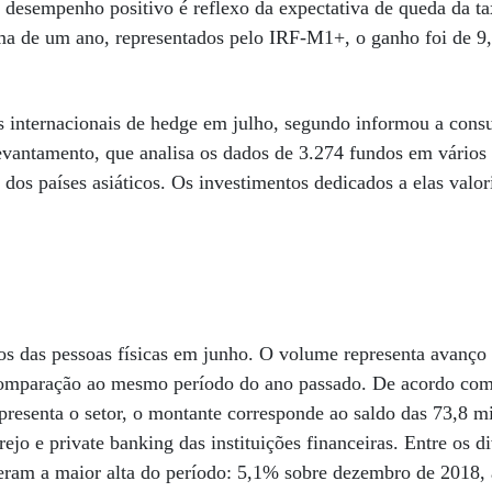
desempenho positivo é reflexo da expectativa de queda da tax
ma de um ano, representados pelo IRF-M1+, o ganho foi de 9
s internacionais de hedge em julho, segundo informou a cons
vantamento, que analisa os dados de 3.274 fundos em vários
s dos países asiáticos. Os investimentos dedicados a elas val
tos das pessoas físicas em junho. O volume representa avanç
mparação ao mesmo período do ano passado. De acordo com a
resenta o setor, o montante corresponde ao saldo das 73,8 m
rejo e private banking das instituições financeiras. Entre os d
veram a maior alta do período: 5,1% sobre dezembro de 2018