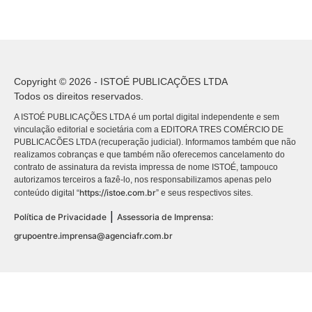
Copyright © 2026 - ISTOÉ PUBLICAÇÕES LTDA
Todos os direitos reservados.
A ISTOÉ PUBLICAÇÕES LTDA é um portal digital independente e sem
vinculação editorial e societária com a EDITORA TRES COMÉRCIO DE
PUBLICACÕES LTDA (recuperação judicial). Informamos também que não
realizamos cobranças e que também não oferecemos cancelamento do
contrato de assinatura da revista impressa de nome ISTOÉ, tampouco
autorizamos terceiros a fazê-lo, nos responsabilizamos apenas pelo
https://istoe.com.br
conteúdo digital “
” e seus respectivos sites.
|
Política de Privacidade
Assessoria de Imprensa:
grupoentre.imprensa@agenciafr.com.br