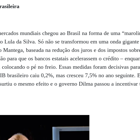
asileira
mercados mundiais chegou ao Brasil na forma de uma “marolin
io Lula da Silva. Só não se transformou em uma onda gigante 
 Mantega, baseada na redução dos juros e dos impostos sobre
ção para que os bancos estatais acelerassem o crédito – enqua
va colocando o pé no freio. Essas medidas foram decisivas par
B brasileiro caiu 0,2%, mas cresceu 7,5% no ano seguinte. E
surtiu o mesmo efeito e o governo Dilma passou a incentiva