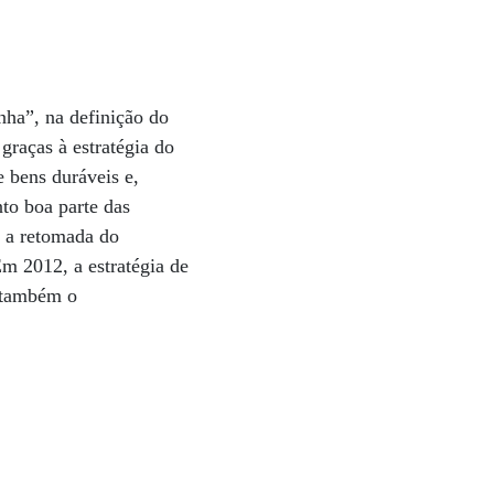
ha”, na definição do
graças à estratégia do
 bens duráveis e,
nto boa parte das
a a retomada do
m 2012, a estratégia de
r também o