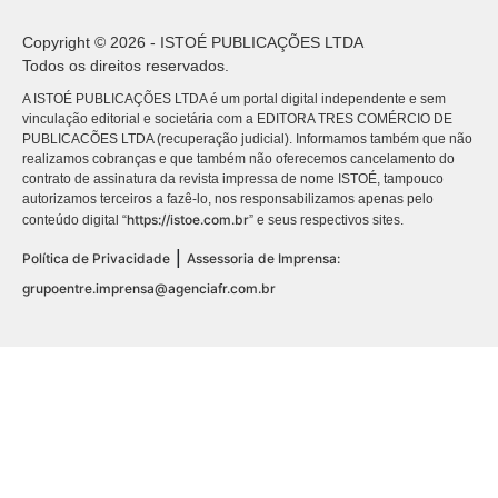
Copyright © 2026 - ISTOÉ PUBLICAÇÕES LTDA
Todos os direitos reservados.
A ISTOÉ PUBLICAÇÕES LTDA é um portal digital independente e sem
vinculação editorial e societária com a EDITORA TRES COMÉRCIO DE
PUBLICACÕES LTDA (recuperação judicial). Informamos também que não
realizamos cobranças e que também não oferecemos cancelamento do
contrato de assinatura da revista impressa de nome ISTOÉ, tampouco
autorizamos terceiros a fazê-lo, nos responsabilizamos apenas pelo
https://istoe.com.br
conteúdo digital “
” e seus respectivos sites.
|
Política de Privacidade
Assessoria de Imprensa:
grupoentre.imprensa@agenciafr.com.br