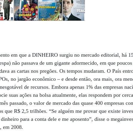
ento em que a DINHEIRO surgiu no mercado editorial, há 15
espa) não passava de um gigante adormecido, em que poucos
dava as cartas nos pregões. Os tempos mudaram. O País entro
IPOs, no jargão econômico – e desde então, ora mais, ora me
inesgotável de recursos. Embora apenas 1% das empresas naci
cie suas ações na bolsa atualmente, elas respondem por cer
 o mês passado, o valor de mercado das quase 400 empresas co
s que R$ 2,5 trilhões. “Se alguém me provar que existe inve
u dinheiro para a conta dele e me aposento”, disse o megainve
a, em 2008.