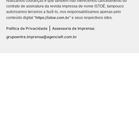
realizamos cobranças e que também não oferecemos cancelamento do
contrato de assinatura da revista impressa de nome ISTOÉ, tampouco
autorizamos terceiros a fazê-lo, nos responsabilizamos apenas pelo
https://istoe.com.br
conteúdo digital “
” e seus respectivos sites.
|
Política de Privacidade
Assessoria de Imprensa:
grupoentre.imprensa@agenciafr.com.br