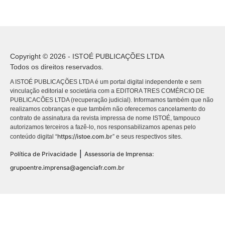
Copyright © 2026 - ISTOÉ PUBLICAÇÕES LTDA
Todos os direitos reservados.
A ISTOÉ PUBLICAÇÕES LTDA é um portal digital independente e sem
vinculação editorial e societária com a EDITORA TRES COMÉRCIO DE
PUBLICACÕES LTDA (recuperação judicial). Informamos também que não
realizamos cobranças e que também não oferecemos cancelamento do
contrato de assinatura da revista impressa de nome ISTOÉ, tampouco
autorizamos terceiros a fazê-lo, nos responsabilizamos apenas pelo
https://istoe.com.br
conteúdo digital “
” e seus respectivos sites.
|
Política de Privacidade
Assessoria de Imprensa:
grupoentre.imprensa@agenciafr.com.br