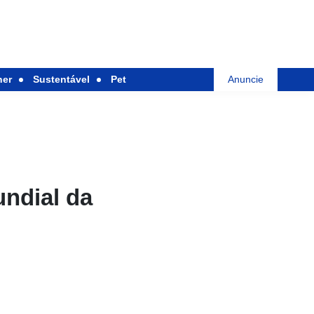
her
Sustentável
Pet
Anuncie
ndial da