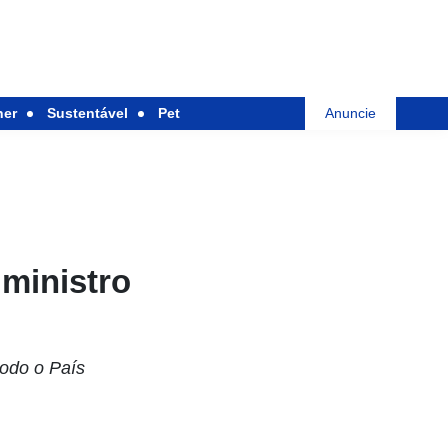
her
Sustentável
Pet
Anuncie
ministro
todo o País