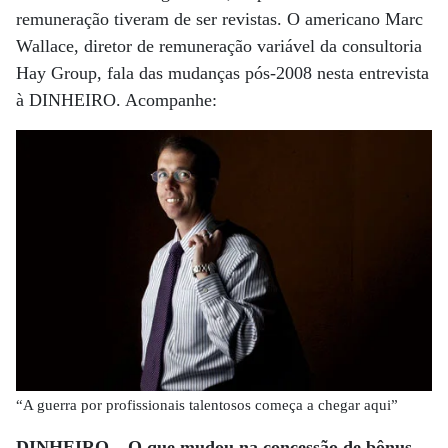
remuneração tiveram de ser revistas. O americano Marc
Wallace, diretor de remuneração variável da consultoria
Hay Group, fala das mudanças pós-2008 nesta entrevista
à DINHEIRO. Acompanhe:
“A guerra por profissionais talentosos começa a chegar aqui”
DINHEIRO – O que mudou na concessão de bônus