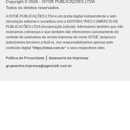
Copyright © 2026 - ISTOÉ PUBLICAÇÕES LTDA
Todos os direitos reservados.
A ISTOÉ PUBLICAÇÕES LTDA é um portal digital independente e sem
vinculação editorial e societária com a EDITORA TRES COMÉRCIO DE
PUBLICACÕES LTDA (recuperação judicial). Informamos também que não
realizamos cobranças e que também não oferecemos cancelamento do
contrato de assinatura da revista impressa de nome ISTOÉ, tampouco
autorizamos terceiros a fazê-lo, nos responsabilizamos apenas pelo
https://istoe.com.br
conteúdo digital “
” e seus respectivos sites.
|
Política de Privacidade
Assessoria de Imprensa:
grupoentre.imprensa@agenciafr.com.br