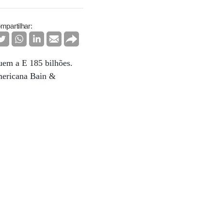
mpartilhar:
guem a E 185 bilhões.
mericana Bain &