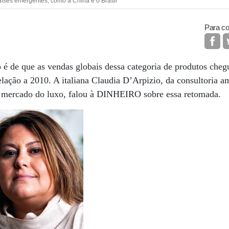
aíses emergentes, como a China e o Brasil
Para co
o é de que as vendas globais dessa categoria de produtos che
ção a 2010. A italiana Claudia D’Arpizio, da consultoria a
 mercado do luxo, falou à DINHEIRO sobre essa retomada.