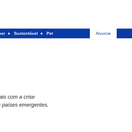
her
Sustentável
Pet
Anuncie
is com a crise
 países emergentes,