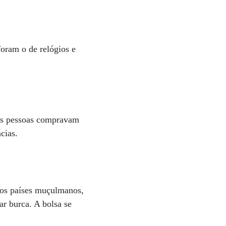
foram o de relógios e
 As pessoas compravam
ncias.
 Nos países muçulmanos,
r burca. A bolsa se