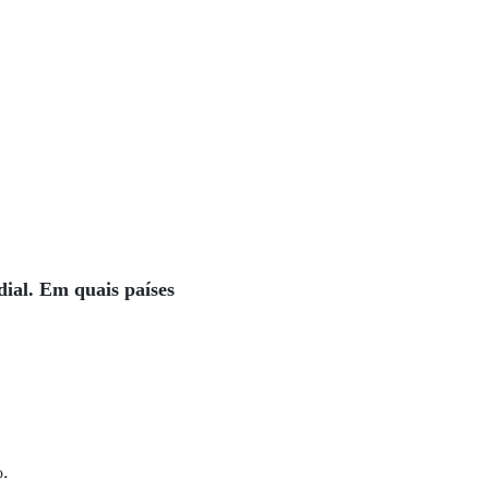
ial. Em quais países
.
%.